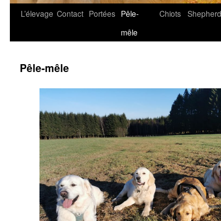
L’élevage
Contact
Portées
Pêle-
Chiots
Shepher
mêle
Pêle-mêle